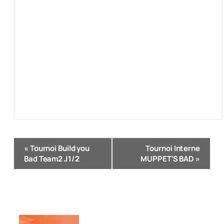
Navigation
«
Tournoi Build you
Tournoi Interne
Évènement
Bad Team2 J1/2
MUPPET’S BAD
»