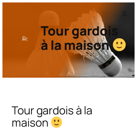
Aller
au
contenu
Tour gardois
à la maison
Tour gardois à la
maison