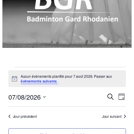
Évènements
Aucun évènements planifié pour 7 août 2026. Passer aux
for
Notice
évènements suivants
.
7
Reche
Navi
07/08/2026
Recherche
Jour
de
et
Sélectionnez
août
vues
une
Évèn
naviga
2026
Jour précédent
Jour suivant
date.
de